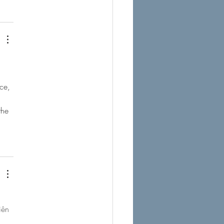
 
ace, 
the 
 
iên 