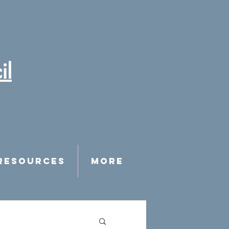
il
Resources
More