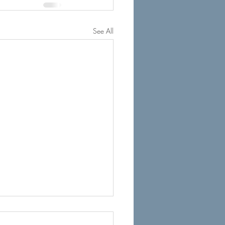
See All