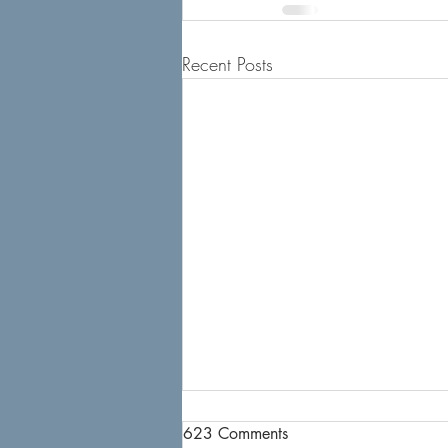
Recent Posts
623 Comments